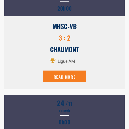
20h00
MHSC-VB
3 : 2
CHAUMONT
Ligue AM
READ MORE
24
/
11
samedi
0h00