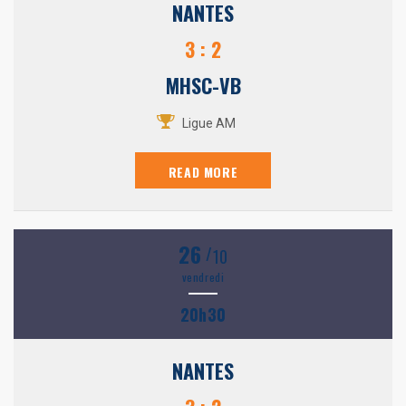
NANTES
3 : 2
MHSC-VB
Ligue AM
READ MORE
26
/
10
vendredi
20h30
NANTES