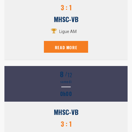
3 : 1
MHSC-VB
Ligue AM
READ MORE
8
/
12
samedi
0h00
MHSC-VB
3 : 1