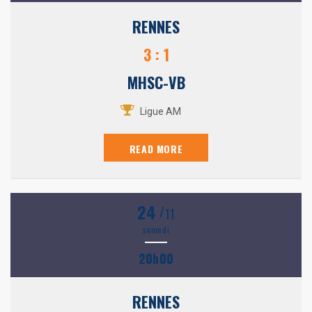
RENNES
3 : 1
MHSC-VB
Ligue AM
READ MORE
24
/
11
samedi
20h00
RENNES