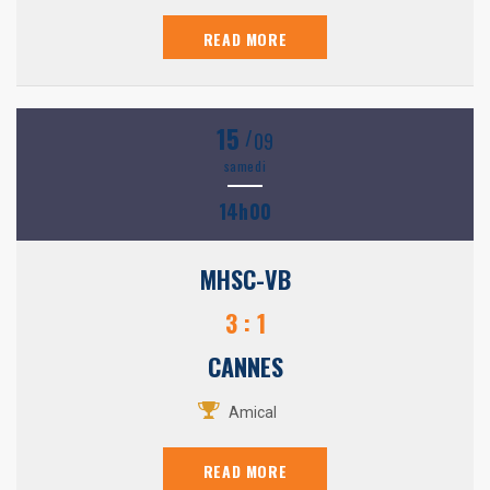
READ MORE
15
/
09
samedi
14h00
MHSC-VB
3 : 1
CANNES
Amical
READ MORE