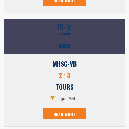
READ MORE
15
/
12
samedi
0h00
MHSC-VB
2 : 3
TOURS
Ligue AM
READ MORE