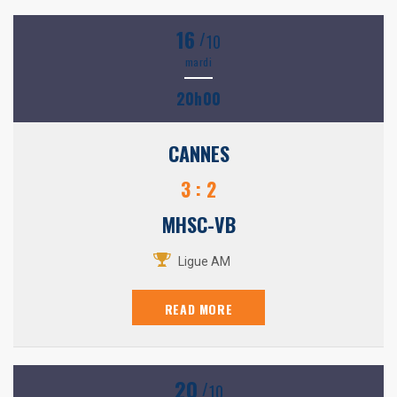
16
/
10
mardi
20h00
CANNES
3 : 2
MHSC-VB
Ligue AM
READ MORE
20
/
10