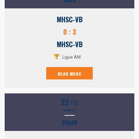
MHSC-VB
0 : 3
MHSC-VB
Ligue AM
READ MORE
22
/
12
samedi
20h00