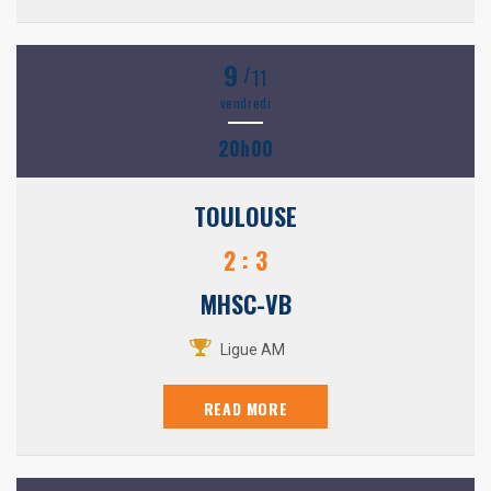
9
/
11
vendredi
20h00
TOULOUSE
2 : 3
MHSC-VB
Ligue AM
READ MORE