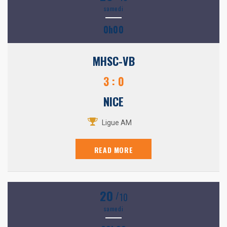
samedi
0h00
MHSC-VB
3 : 0
NICE
Ligue AM
READ MORE
20
/
10
samedi