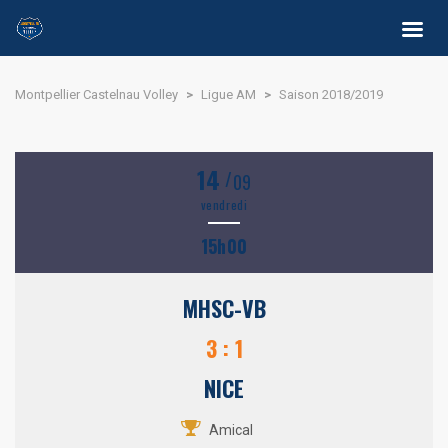
Montpellier Castelnau Volley
>
Ligue AM
>
Saison 2018/2019
14
/
09
vendredi
15h00
MHSC-VB
3 : 1
NICE
Amical