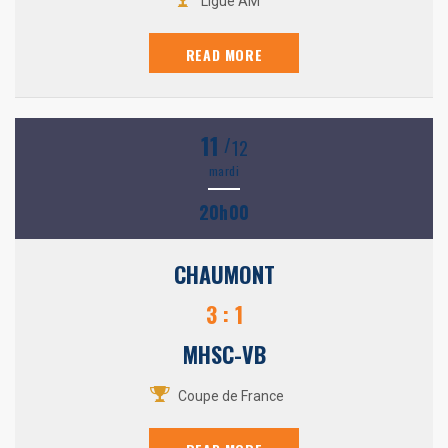
Ligue AM
READ MORE
11
/
12
mardi
20h00
CHAUMONT
3 : 1
MHSC-VB
Coupe de France