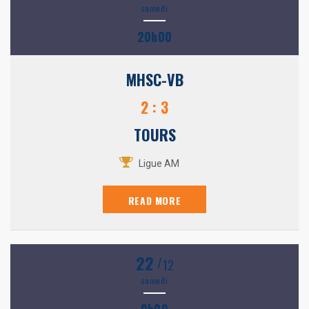
samedi
20h00
MHSC-VB
2 : 3
TOURS
Ligue AM
READ MORE
22
/
12
samedi
0h00