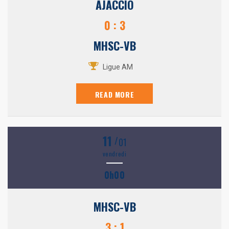
AJACCIO
0 : 3
MHSC-VB
Ligue AM
READ MORE
11
/
01
vendredi
0h00
MHSC-VB
3 : 1