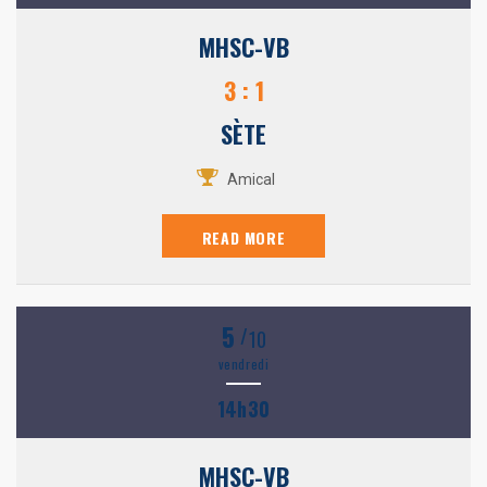
MHSC-VB
3 : 1
SÈTE
Amical
READ MORE
5
/
10
vendredi
14h30
MHSC-VB