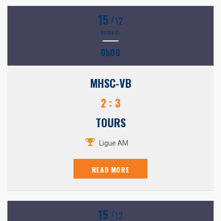
15
/
12
samedi
0h00
MHSC-VB
2 : 3
TOURS
Ligue AM
READ MORE
15
/
12