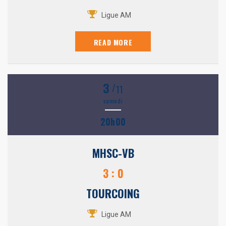
Ligue AM
READ MORE
3
/
11
samedi
20h00
MHSC-VB
3 : 0
TOURCOING
Ligue AM