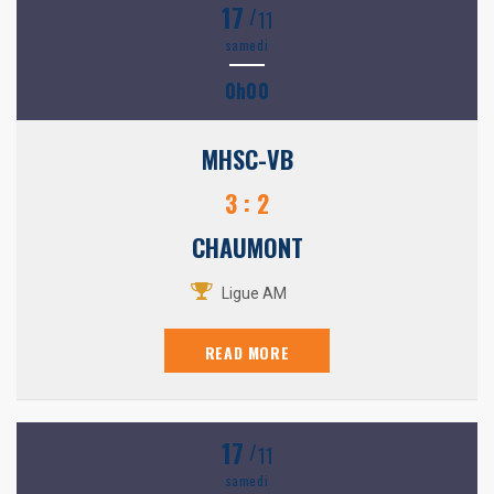
17
/
11
samedi
0h00
MHSC-VB
3 : 2
CHAUMONT
Ligue AM
READ MORE
17
/
11
samedi