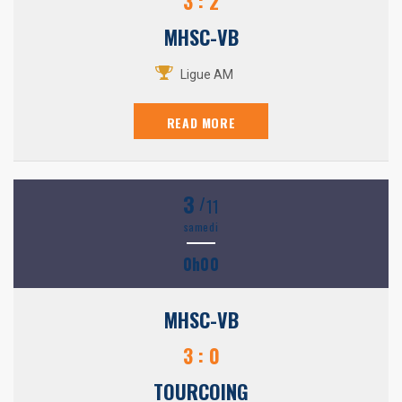
3 : 2
MHSC-VB
Ligue AM
READ MORE
3
/
11
samedi
0h00
MHSC-VB
3 : 0
TOURCOING