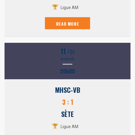
Ligue AM
READ MORE
11
/
01
vendredi
20h00
MHSC-VB
3 : 1
SÈTE
Ligue AM