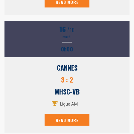
READ MORE
16
/
10
mardi
0h00
CANNES
3 : 2
MHSC-VB
Ligue AM
READ MORE