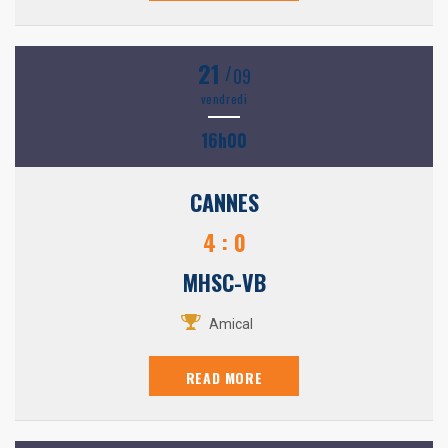
21
/
09
vendredi
16h00
CANNES
4 : 0
MHSC-VB
Amical
READ MORE