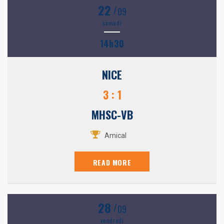
22
/
09
samedi
14h30
NICE
3 : 1
MHSC-VB
Amical
READ MORE
28
/
09
vendredi