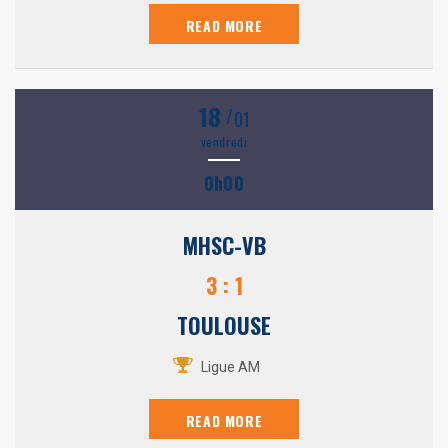
READ MORE
18
/
01
vendredi
0h00
MHSC-VB
3 : 1
TOULOUSE
Ligue AM
READ MORE