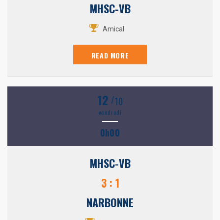
MHSC-VB
Amical
READ MORE
12
/
10
vendredi
0h00
MHSC-VB
3 : 1
NARBONNE