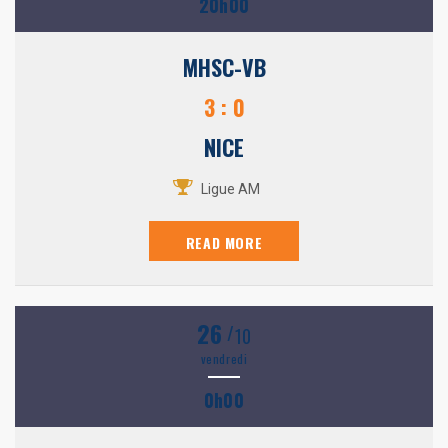
20h00
MHSC-VB
3 : 0
NICE
Ligue AM
READ MORE
26
/
10
vendredi
0h00