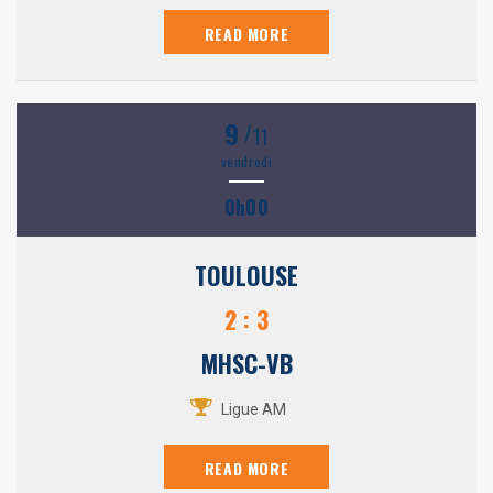
READ MORE
9
/
11
vendredi
0h00
TOULOUSE
2 : 3
MHSC-VB
Ligue AM
READ MORE