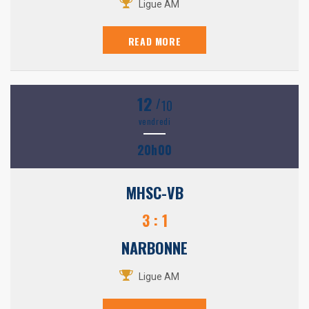
Ligue AM
READ MORE
12
/
10
vendredi
20h00
MHSC-VB
3 : 1
NARBONNE
Ligue AM