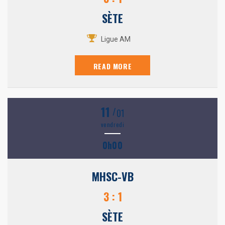
SÈTE
Ligue AM
READ MORE
11
/
01
vendredi
0h00
MHSC-VB
3 : 1
SÈTE