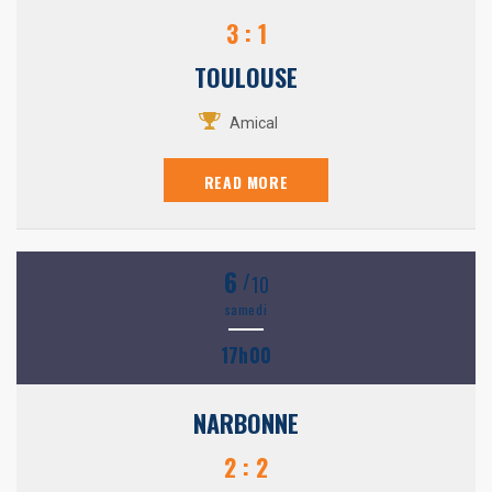
3 : 1
TOULOUSE
Amical
READ MORE
6
/
10
samedi
17h00
NARBONNE
2 : 2