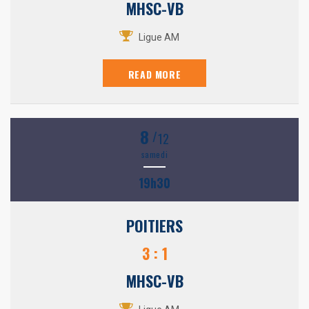
MHSC-VB
Ligue AM
READ MORE
8
/
12
samedi
19h30
POITIERS
3 : 1
MHSC-VB