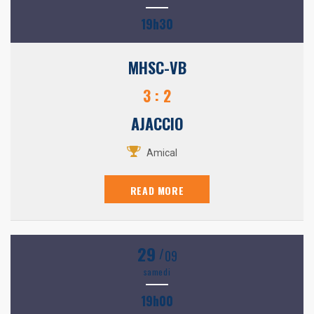
19h30
MHSC-VB
3 : 2
AJACCIO
Amical
READ MORE
29
/
09
samedi
19h00