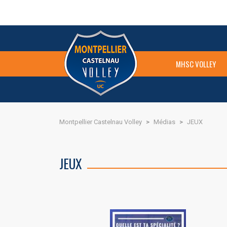
MHSC VOLLEY
Montpellier Castelnau Volley
>
Médias
>
JEUX
JEUX