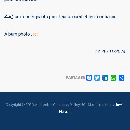
🙏🏼 aux enseignants pour leur accueil et leur confiance.
Album photo :
ici.
Le 26/01/2024
FACEBO
TWITT
LINK
WH
PARTAGER
Copyright © 2026 Montpellier Castelnau Volley UC - Site maintenu par
Inwin
Hérault
SUIVEZ-NOUS :