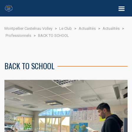
Montpellier Castelnau Volley
>
Le Club
>
Actualités
>
Actualités
>
Professionnels
>
BACK TO SCHOOL
BACK TO SCHOOL