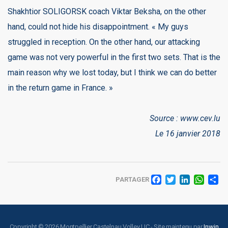
Shakhtior SOLIGORSK coach Viktar Beksha, on the other
hand, could not hide his disappointment. « My guys
struggled in reception. On the other hand, our attacking
game was not very powerful in the first two sets. That is the
main reason why we lost today, but I think we can do better
in the return game in France. »
Source : www.cev.lu
Le 16 janvier 2018
FACEBO
TWITT
LINK
WH
PARTAGER
Copyright © 2026 Montpellier Castelnau Volley UC - Site maintenu par
Inwin