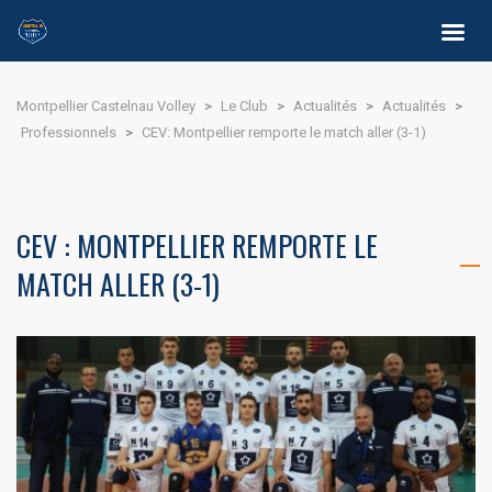
Montpellier Castelnau Volley
>
Le Club
>
Actualités
>
Actualités
>
Professionnels
>
CEV: Montpellier remporte le match aller (3-1)
CEV : MONTPELLIER REMPORTE LE
MATCH ALLER (3-1)