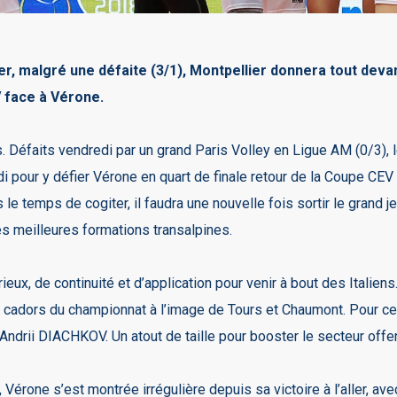
ler, malgré une défaite (3/1), Montpellier donnera tout dev
V face à Vérone.
s. Défaits vendredi par un grand Paris Volley en Ligue AM (0/3),
i pour y défier Vérone en quart de finale retour de la Coupe CEV
 le temps de cogiter, il faudra une nouvelle fois sortir le grand 
es meilleures formations transalpines.
eux, de continuité et d’application pour venir à bout des Italiens
 cadors du championnat à l’image de Tours et Chaumont. Pour ce 
Andrii DIACHKOV. Un atout de taille pour booster le secteur offens
érone s’est montrée irrégulière depuis sa victoire à l’aller, avec