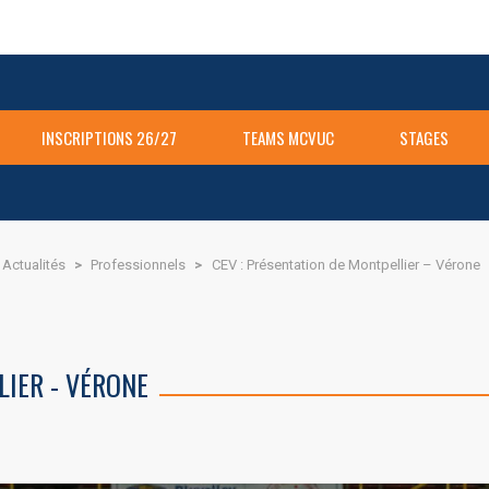
INSCRIPTIONS 26/27
TEAMS MCVUC
STAGES
Actualités
>
Professionnels
>
CEV : Présentation de Montpellier – Vérone
LIER - VÉRONE