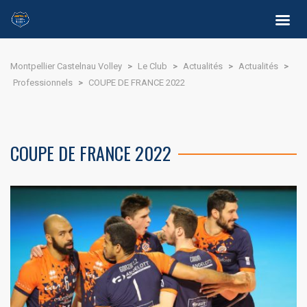
Montpellier Castelnau Volley
>
Le Club
>
Actualités
>
Actualités
>
Professionnels
>
COUPE DE FRANCE 2022
COUPE DE FRANCE 2022