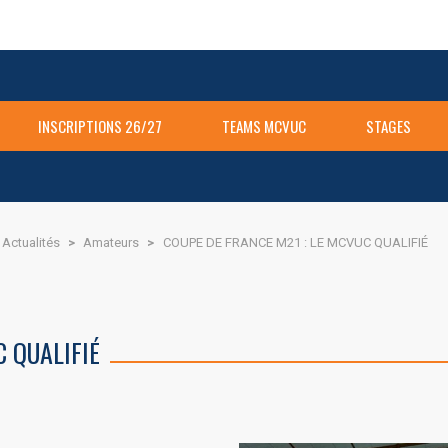
INSCRIPTIONS 26/27
TEAMS MCVUC
STAGES
Actualités
>
Amateurs
>
COUPE DE FRANCE M21 : LE MCVUC QUALIFIÉ
C QUALIFIÉ