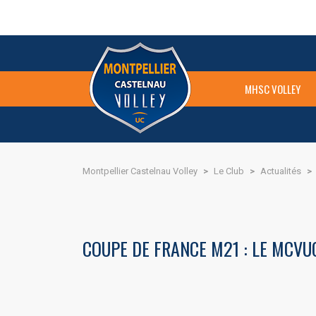
MHSC VOLLEY
Montpellier Castelnau Volley
>
Le Club
>
Actualités
>
COUPE DE FRANCE M21 : LE MCVU