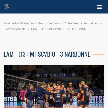
Montpellier Castelnau Volley
>
Le Club
>
Actualités
>
Actualités
>
Professionnels
>
LAM – J13 : MHSCVB 0 – 3 NARBONNE
LAM - J13 : MHSCVB 0 - 3 NARBONNE