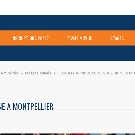
INSCRIPTIONS 26/27
TEAMS MCVUC
STAGES
Actualités
>
Professionnels
>
L’ARGENTIN NICOLAS MENDEZ SIGNE A MO
NE A MONTPELLIER