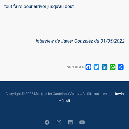
tout faire pour arriver jusqu’au bout.
Interview de Javier Gonzalez du 01/05/2022
FACEBO
TWITT
LINK
WH
PARTAGER
Copyright © 2026 Montpellier Castelnau Volley UC - Site maintenu par
Inwin
Hérault
SUIVEZ-NOUS :