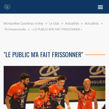
Montpellier Castelnau Volley
>
Le Club
>
Actualités
>
Actualités
>
Professionnels
>
« LE PUBLIC M’A FAIT FRISSONNER »
"LE PUBLIC M'A FAIT FRISSONNER"