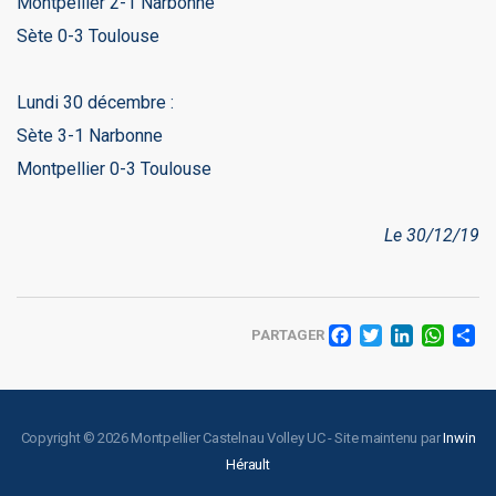
Montpellier 2-1 Narbonne
Sète 0-3 Toulouse
Lundi 30 décembre :
Sète 3-1 Narbonne
Montpellier 0-3 Toulouse
Le 30/12/19
FACEBO
TWITT
LINK
WH
PARTAGER
Copyright © 2026 Montpellier Castelnau Volley UC - Site maintenu par
Inwin
Hérault