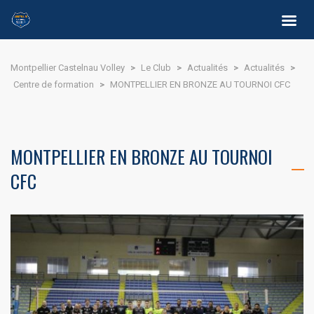
Montpellier Castelnau Volley
>
Le Club
>
Actualités
>
Actualités
>
Centre de formation
>
MONTPELLIER EN BRONZE AU TOURNOI CFC
MONTPELLIER EN BRONZE AU TOURNOI
CFC