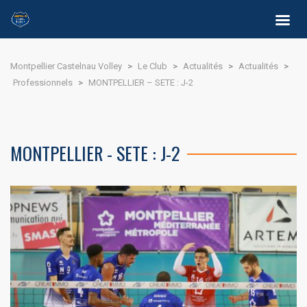
Montpellier Castelnau Volley
>
Le Club
>
Actualités
>
Actualités
>
Professionnels
>
MONTPELLIER – SETE : J-2
MONTPELLIER - SETE : J-2