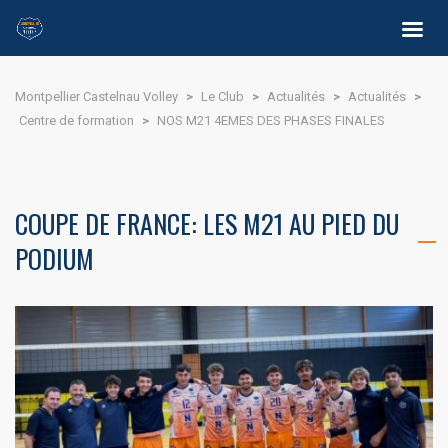
Montpellier Castelnau Volley
>
Le Club
>
Actualités
>
Actualités
>
Centre de formation
>
NOS M21 4EMES DES PHASES FINALES
COUPE DE FRANCE: LES M21 AU PIED DU
PODIUM