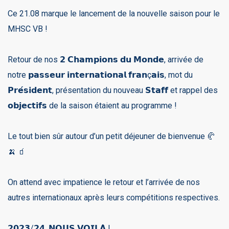
Ce 21.08 marque le lancement de la nouvelle saison pour le
MHSC VB !
Retour de nos 𝟮 𝗖𝗵𝗮𝗺𝗽𝗶𝗼𝗻𝘀 𝗱𝘂 𝗠𝗼𝗻𝗱𝗲, arrivée de
notre 𝗽𝗮𝘀𝘀𝗲𝘂𝗿 𝗶𝗻𝘁𝗲𝗿𝗻𝗮𝘁𝗶𝗼𝗻𝗮𝗹 𝗳𝗿𝗮𝗻ç𝗮𝗶𝘀, mot du
𝗣𝗿𝗲́𝘀𝗶𝗱𝗲𝗻𝘁, présentation du nouveau 𝗦𝘁𝗮𝗳𝗳 et rappel des
𝗼𝗯𝗷𝗲𝗰𝘁𝗶𝗳𝘀 de la saison étaient au programme !
Le tout bien sûr autour d’un petit déjeuner de bienvenue 🥐
🍌 🧃
On attend avec impatience le retour et l’arrivée de nos
autres internationaux après leurs compétitions respectives.
𝟮𝟬𝟮𝟯/𝟮𝟰, 𝗡𝗢𝗨𝗦 𝗩𝗢𝗜𝗟𝗔̀ !