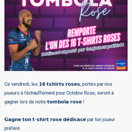
Ce vendredi, les 𝟭𝟲 𝘁𝘀𝗵𝗶𝗿𝘁𝘀 𝗿𝗼𝘀𝗲𝘀, portés par nos
joueurs à l’échauffement pour Octobre Rose, seront à
gagner lors de notre 𝘁𝗼𝗺𝗯𝗼𝗹𝗮 𝗿𝗼𝘀𝗲 !
𝗚𝗮𝗴𝗻𝗲 𝘁𝗼𝗻 𝘁-𝘀𝗵𝗶𝗿𝘁 𝗿𝗼𝘀𝗲 𝗱𝗲́𝗱𝗶𝗰𝗮𝗰𝗲́ par ton joueur
préféré.